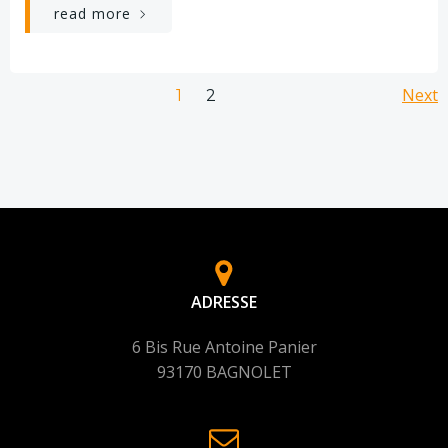
read more
Posts
Po
Page
Next
Page
1
2
navigation
na
ADRESSE
6 Bis Rue Antoine Panier
93170 BAGNOLET