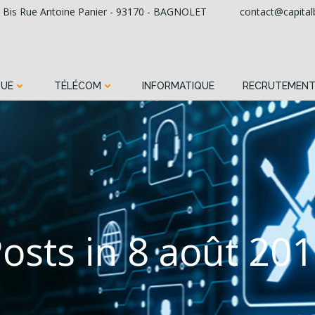
, Bis Rue Antoine Panier - 93170 - BAGNOLET
contact@capital
QUE
TÉLÉCOM
INFORMATIQUE
RECRUTEMEN
osts in 8 août 20