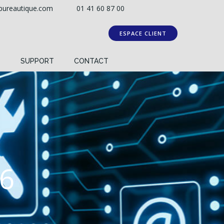
bureautique.com
01 41 60 87 00
ESPACE CLIENT
T
SUPPORT
CONTACT
16