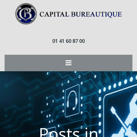
Aller
au
contenu
01 41 60 87 00
Posts in