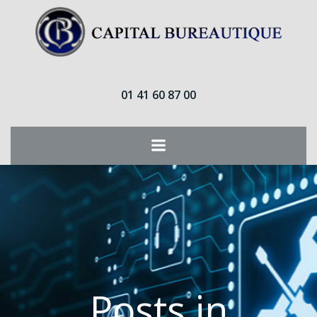
Aller
au
contenu
01 41 60 87 00
Posts in