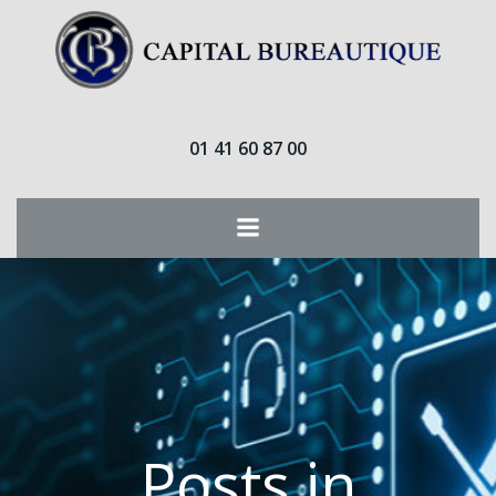
Aller
au
contenu
01 41 60 87 00
Posts in