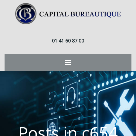
Aller
au
contenu
01 41 60 87 00
Posts in c654