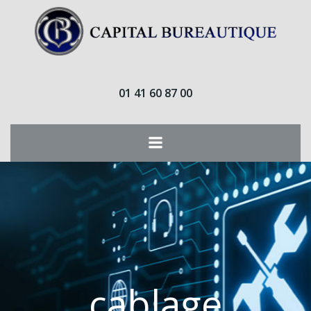
Aller
au
contenu
01 41 60 87 00
cablage